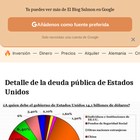
Ya puedes ver más de El Blog Salmon en Google
SECTORES
ECONOMÍA DOMÉSTICA
MERCADOS FINANC
Añádenos como fuente preferida
Solo necesitas una cuenta de Google
×
HOY SE HABLA DE
Inversión
Dinero
Precios
Alquiler
Alemania
Cr
Detalle de la deuda pública de Estados
Unidos