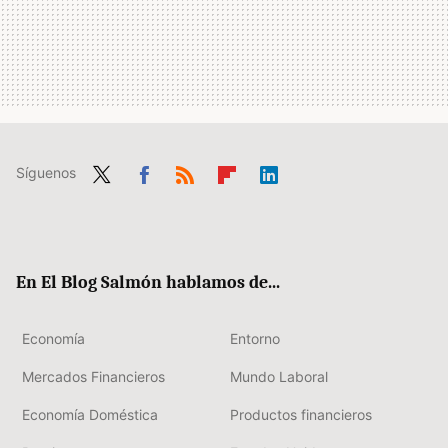
Síguenos
Twit
Fac
RSS
Flip
Link
ter
ebo
boa
edIn
ok
rd
En El Blog Salmón hablamos de...
Economía
Entorno
Mercados Financieros
Mundo Laboral
Economía Doméstica
Productos financieros