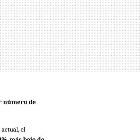
r número de
actual, el
20% más bajo de