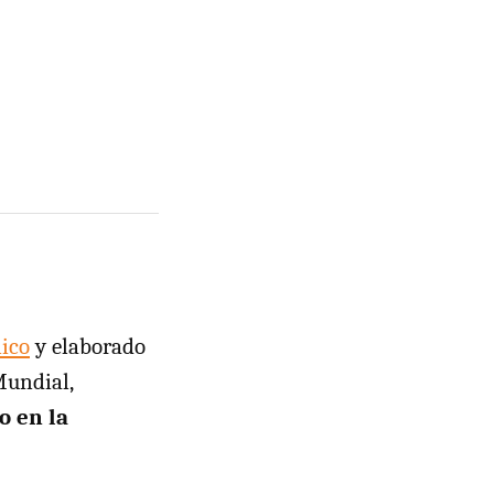
nico
y elaborado
Mundial,
o en la