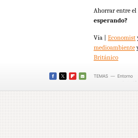
Ahorrar entre el
esperando?
Vía |
Economist
medioambiente
y
Británico
TEMAS
Entorno
Polució
FACEBOOK
TWITTER
FLIPBOARD
E-
MAIL