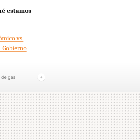
ué estamos
ómico vs.
l Gobierno
 de gas