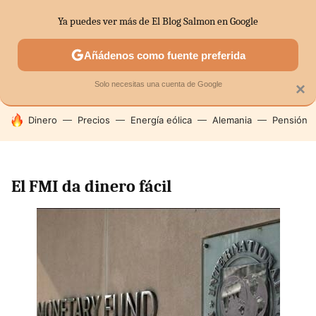
Ya puedes ver más de El Blog Salmon en Google
SECTORES
ECONOMÍA DOMÉSTICA
MERCADOS FINANC
Añádenos como fuente preferida
Solo necesitas una cuenta de Google
×
HOY SE HABLA DE
Dinero
Precios
Energía eólica
Alemania
Pensión
El FMI da dinero fácil