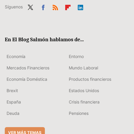
Síguenos
Twit
Fac
RSS
Flip
Link
ter
ebo
boa
edIn
ok
rd
En El Blog Salmón hablamos de...
Economía
Entorno
Mercados Financieros
Mundo Laboral
Economía Doméstica
Productos financieros
Brexit
Estados Unidos
España
Crisis financiera
Deuda
Pensiones
VER MÁS TEMAS