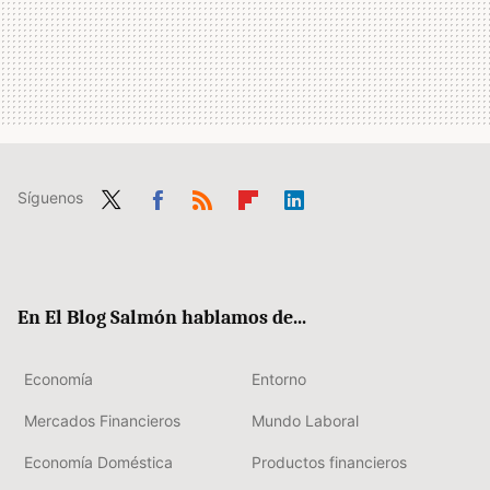
Síguenos
Twit
Fac
RSS
Flip
Link
ter
ebo
boa
edIn
ok
rd
En El Blog Salmón hablamos de...
Economía
Entorno
Mercados Financieros
Mundo Laboral
Economía Doméstica
Productos financieros