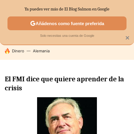
Ya puedes ver más de El Blog Salmon en Google
SECTORES
ECONOMÍA DOMÉSTICA
MERCADOS FINANC
Añádenos como fuente preferida
Solo necesitas una cuenta de Google
×
HOY SE HABLA DE
Dinero
Alemania
El FMI dice que quiere aprender de la
crisis