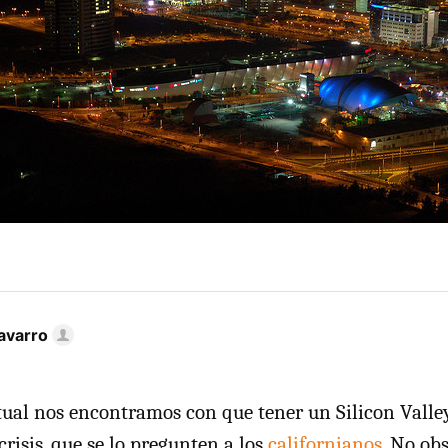
avarro
ctual nos encontramos con que tener un Silicon Valle
crisis, que se lo pregunten a los
californianos
. No ob