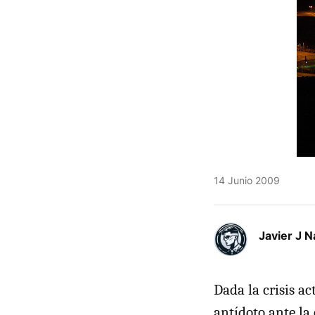
14 Junio 2009
Javier J N
Dada la crisis a
antídoto ante la 