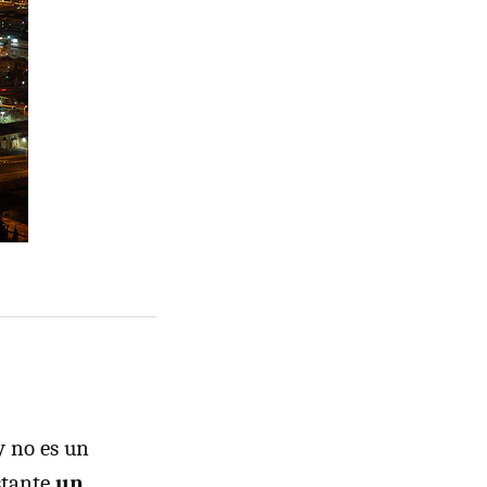
y no es un
stante
un