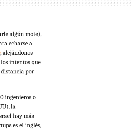
rle algún mote),
ara echarse a
D
, alejándonos
los intentos que
distancia por
40 ingenieros o
UU), la
Israel hay más
ups es el inglés,