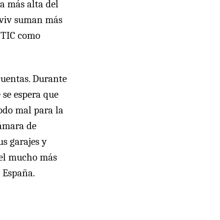
a más alta del
 Aviv suman más
s TIC como
cuentas. Durante
 se espera que
todo mal para la
cámara de
us garajes y
ael mucho más
n España.