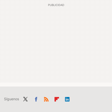
Síguenos
Twit
Fac
RSS
Flip
Link