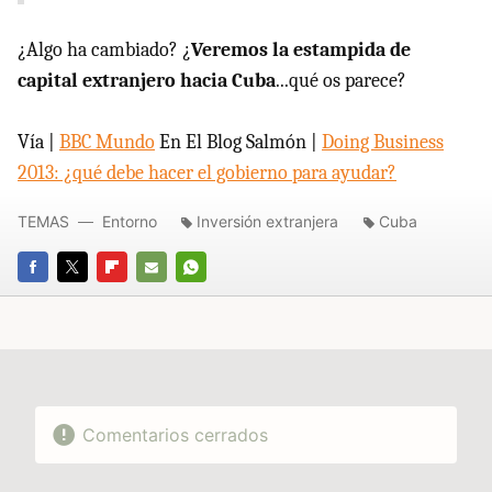
¿Algo ha cambiado? ¿
Veremos la estampida de
capital extranjero hacia Cuba
...qué os parece?
Vía |
BBC Mundo
En El Blog Salmón |
Doing Business
2013: ¿qué debe hacer el gobierno para ayudar?
TEMAS
Entorno
Inversión extranjera
Cuba
FACEBOOK
TWITTER
FLIPBOARD
E-
WHATSAPP
MAIL
Comentarios cerrados