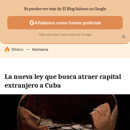
Ya puedes ver más de El Blog Salmon en Google
SECTORES
ECONOMÍA DOMÉSTICA
MERCADOS FINANC
Añádenos como fuente preferida
Solo necesitas una cuenta de Google
×
HOY SE HABLA DE
Dinero
Alemania
La nueva ley que busca atraer capital
extranjero a Cuba