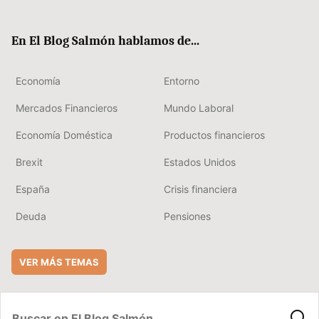
ter
ebo
boa
edIn
ok
rd
En El Blog Salmón hablamos de...
Economía
Entorno
Mercados Financieros
Mundo Laboral
Economía Doméstica
Productos financieros
Brexit
Estados Unidos
España
Crisis financiera
Deuda
Pensiones
VER MÁS TEMAS