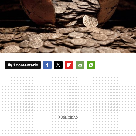
1 comentario
FACEBOOK
TWITTER
FLIPBOARD
E-
WHATSAPP
MAIL