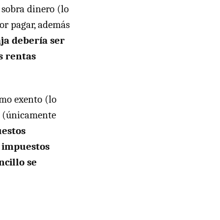
e sobra dinero (lo
por pagar, además
aja debería ser
s rentas
imo exento (lo
mo (únicamente
uestos
 impuestos
ncillo se