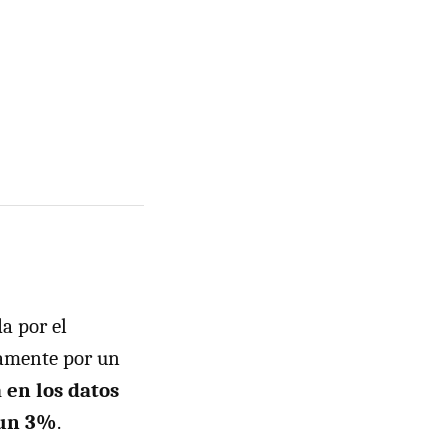
a por el
camente por un
 en los datos
e un 3%
.