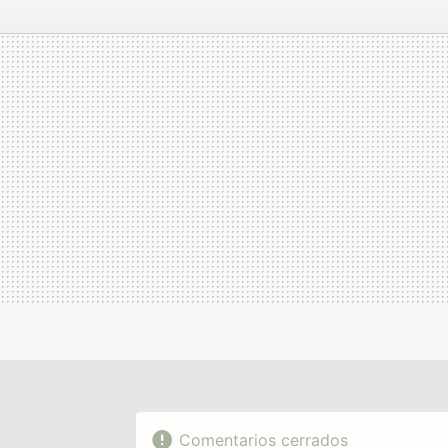
FACEBOOK
TWITTER
FLIPBOARD
E-
MAIL
Comentarios cerrados