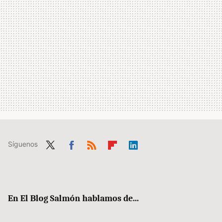
Síguenos
Twit
Fac
RSS
Flip
Link
ter
ebo
boa
edIn
ok
rd
En El Blog Salmón hablamos de...