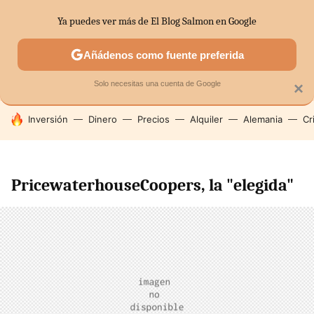
Ya puedes ver más de El Blog Salmon en Google
SECTORES
ECONOMÍA DOMÉSTICA
MERCADOS FINANC
Añádenos como fuente preferida
Solo necesitas una cuenta de Google
×
HOY SE HABLA DE
Inversión
Dinero
Precios
Alquiler
Alemania
Cr
PricewaterhouseCoopers, la "elegida"