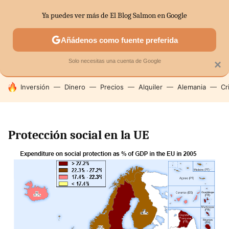
Ya puedes ver más de El Blog Salmon en Google
SECTORES
ECONOMÍA DOMÉSTICA
MERCADOS FINANC
Añádenos como fuente preferida
Solo necesitas una cuenta de Google
×
HOY SE HABLA DE
Inversión
Dinero
Precios
Alquiler
Alemania
Cr
Protección social en la UE