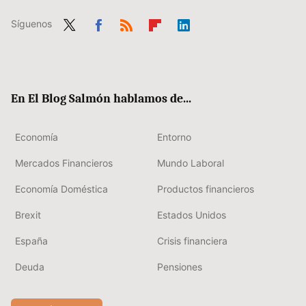
Síguenos
Twit
Fac
RSS
Flip
Link
ter
ebo
boa
edIn
ok
rd
En El Blog Salmón hablamos de...
Economía
Entorno
Mercados Financieros
Mundo Laboral
Economía Doméstica
Productos financieros
Brexit
Estados Unidos
España
Crisis financiera
Deuda
Pensiones