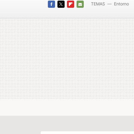
TEMAS
Entorno
FACEBOOK
TWITTER
FLIPBOARD
E-
MAIL