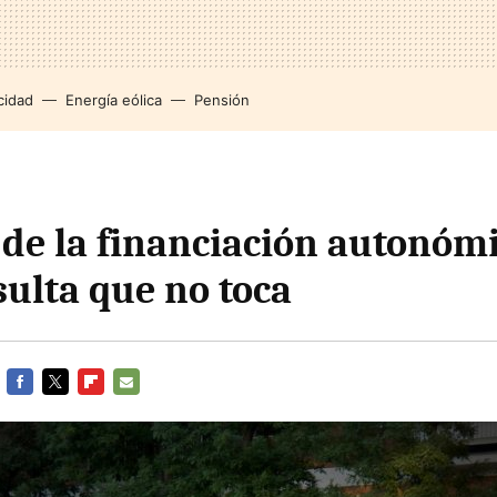
cidad
Energía eólica
Pensión
de la financiación autonómi
sulta que no toca
FACEBOOK
TWITTER
FLIPBOARD
E-
MAIL