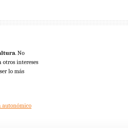
altura
. No
 otros intereses
ser lo más
ón autonómico