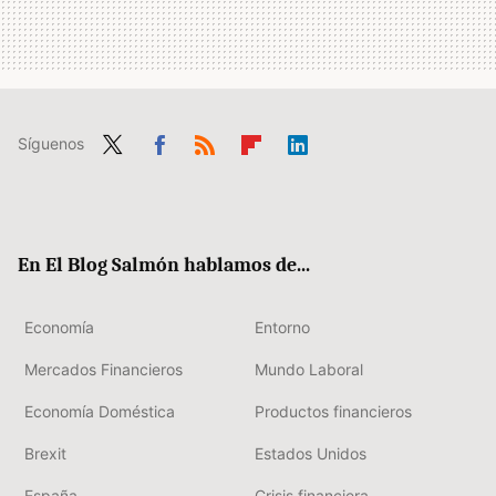
Síguenos
Twit
Fac
RSS
Flip
Link
ter
ebo
boa
edIn
ok
rd
En El Blog Salmón hablamos de...
Economía
Entorno
Mercados Financieros
Mundo Laboral
Economía Doméstica
Productos financieros
Brexit
Estados Unidos
España
Crisis financiera