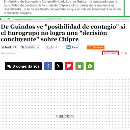
6 comentarios
FACEBOOK
TWITTER
FLIPBOARD
E-
WHATSAPP
MAIL