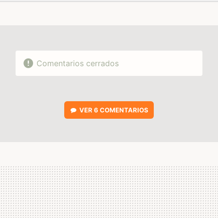
FACEBOOK
TWITTER
FLIPBOARD
E-
WHATSAPP
MAIL
Comentarios cerrados
VER
6 COMENTARIOS