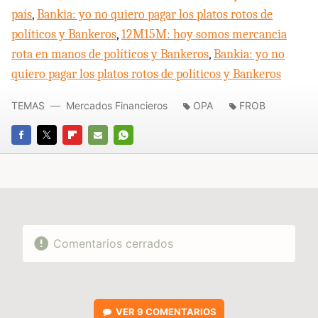
país
,
Bankia: yo no quiero pagar los platos rotos de
políticos y Bankeros
,
12M15M: hoy somos mercancia
rota en manos de políticos y Bankeros
,
Bankia: yo no
quiero pagar los platos rotos de políticos y Bankeros
TEMAS
Mercados Financieros
OPA
FROB
FACEBOOK
TWITTER
FLIPBOARD
E-
WHATSAPP
MAIL
Comentarios cerrados
VER
9 COMENTARIOS