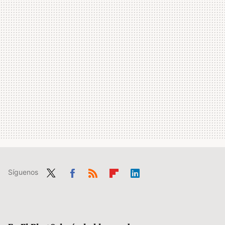
Síguenos
Twit
Fac
RSS
Flip
Link
ter
ebo
boa
edIn
ok
rd