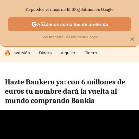
Ya puedes ver más de El Blog Salmon en Google
SECTORES
ECONOMÍA DOMÉSTICA
MERCADOS FINANC
Añádenos como fuente preferida
Solo necesitas una cuenta de Google
×
HOY SE HABLA DE
Inversión
Dinero
Alquiler
Dinero
Hazte Bankero ya: con 6 millones de
euros tu nombre dará la vuelta al
mundo comprando Bankia