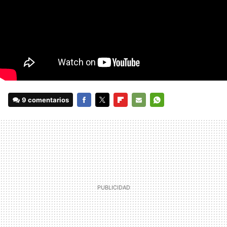
9 comentarios
FACEBOOK
TWITTER
FLIPBOARD
E-
WHATSAPP
MAIL