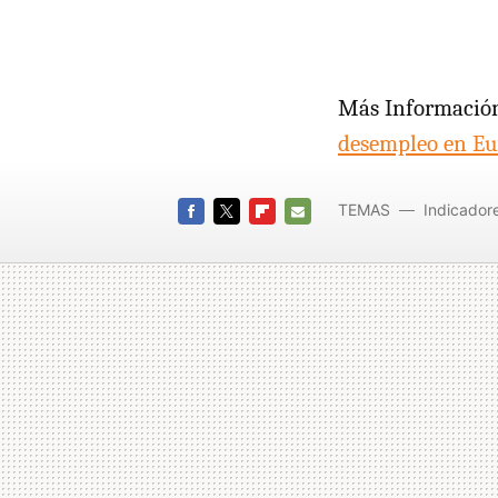
Más Informació
desempleo en Eu
TEMAS
Indicadore
FACEBOOK
TWITTER
FLIPBOARD
E-
MAIL