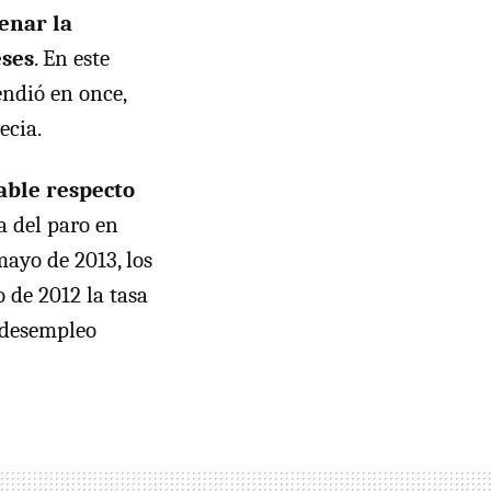
enar la
eses
. En este
ndió en once,
ecia.
able respecto
za del paro en
mayo de 2013, los
 de 2012 la tasa
 desempleo