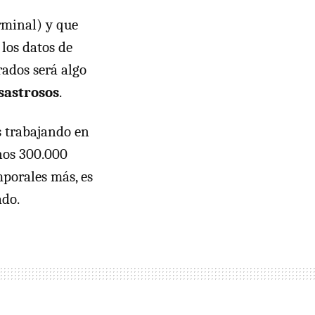
rminal) y que
 los datos de
rados será algo
sastrosos
.
s trabajando en
nos 300.000
porales más, es
ado.