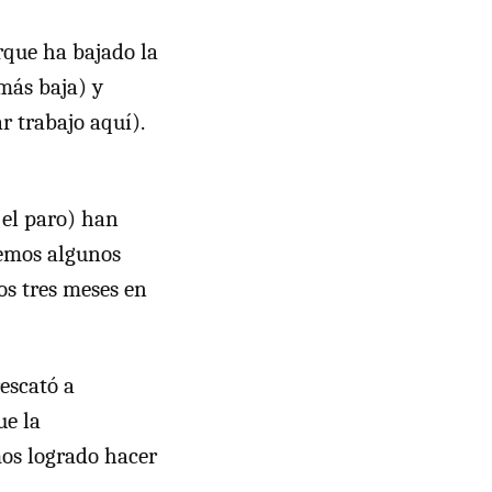
rque ha bajado la
más baja) y
 trabajo aquí).
 el paro) han
remos algunos
os tres meses en
rescató a
ue la
os logrado hacer