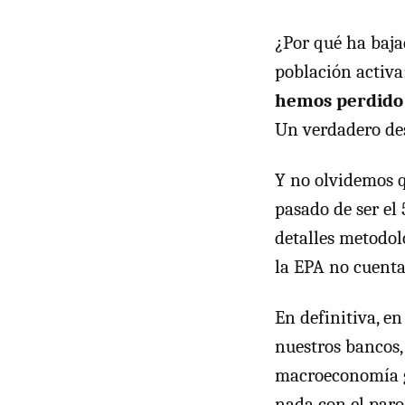
¿Por qué ha baja
población activa
hemos perdido
Un verdadero des
Y no olvidemos q
pasado de ser el
detalles metodol
la EPA no cuenta
En definitiva, en
nuestros bancos, 
macroeconomía g
nada con el paro.