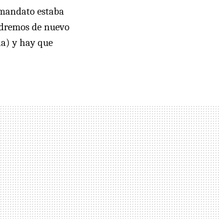
l mandato estaba
endremos de nuevo
ia) y hay que