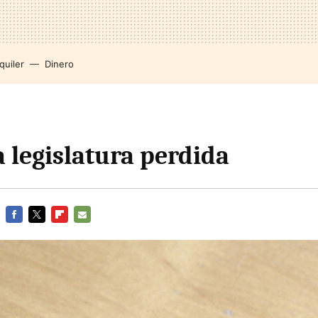
quiler
Dinero
a legislatura perdida
FACEBOOK
TWITTER
FLIPBOARD
E-
MAIL