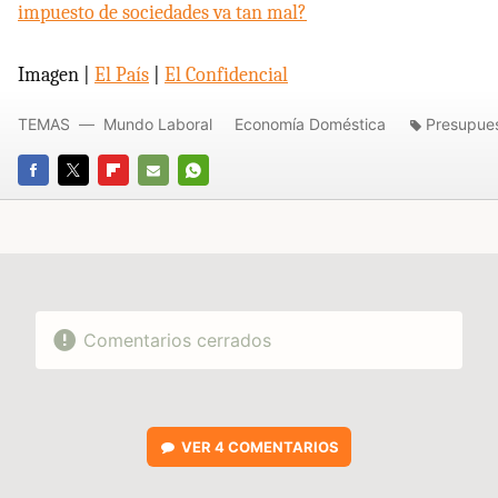
impuesto de sociedades va tan mal?
Imagen |
El País
|
El Confidencial
TEMAS
Mundo Laboral
Economía Doméstica
Presupue
FACEBOOK
TWITTER
FLIPBOARD
E-
WHATSAPP
MAIL
Comentarios cerrados
VER
4 COMENTARIOS