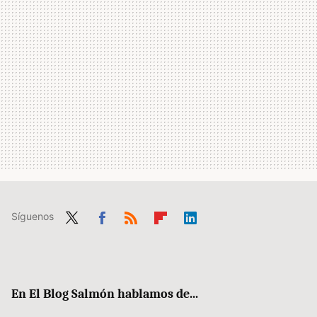
Síguenos
Twit
Fac
RSS
Flip
Link
ter
ebo
boa
edIn
ok
rd
En El Blog Salmón hablamos de...