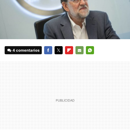
4 comentarios
FACEBOOK
TWITTER
FLIPBOARD
E-
WHATSAPP
MAIL