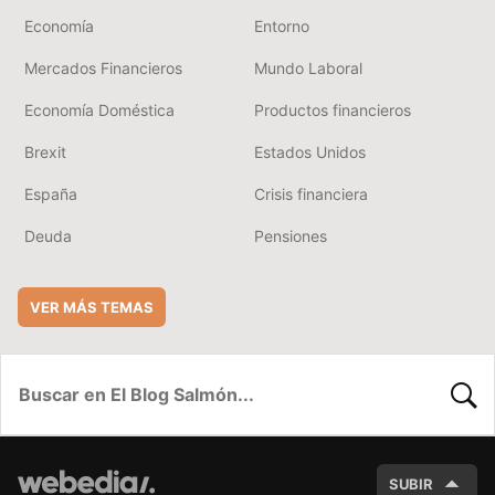
Economía
Entorno
Mercados Financieros
Mundo Laboral
Economía Doméstica
Productos financieros
Brexit
Estados Unidos
España
Crisis financiera
Deuda
Pensiones
VER MÁS TEMAS
BUSC
SUBIR