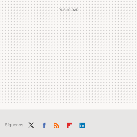
Síguenos
Twit
Fac
RSS
Flip
Link