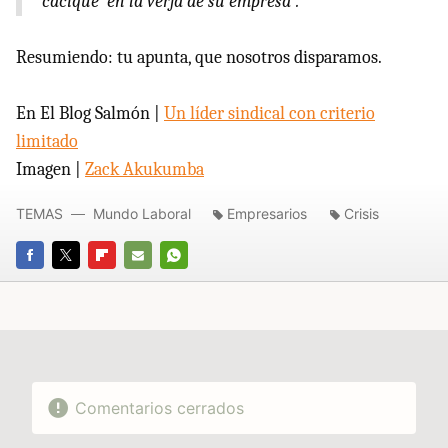
‘cacique’ en la verja de su empresa”.
Resumiendo: tu apunta, que nosotros disparamos.
En El Blog Salmón |
Un líder sindical con criterio
limitado
Imagen |
Zack Akukumba
TEMAS
Mundo Laboral
Empresarios
Crisis
FACEBOOK
TWITTER
FLIPBOARD
E-
WHATSAPP
MAIL
Comentarios cerrados