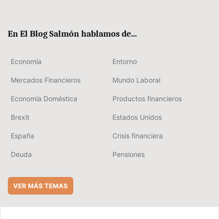
ter
ebo
boa
edIn
ok
rd
En El Blog Salmón hablamos de...
Economía
Entorno
Mercados Financieros
Mundo Laboral
Economía Doméstica
Productos financieros
Brexit
Estados Unidos
España
Crisis financiera
Deuda
Pensiones
VER MÁS TEMAS