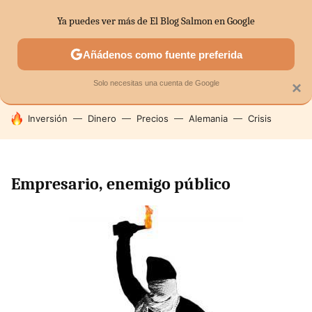
Ya puedes ver más de El Blog Salmon en Google
SECTORES
ECONOMÍA DOMÉSTICA
MERCADOS FINANC
Añádenos como fuente preferida
Solo necesitas una cuenta de Google
×
HOY SE HABLA DE
Inversión
Dinero
Precios
Alemania
Crisis
Empresario, enemigo público