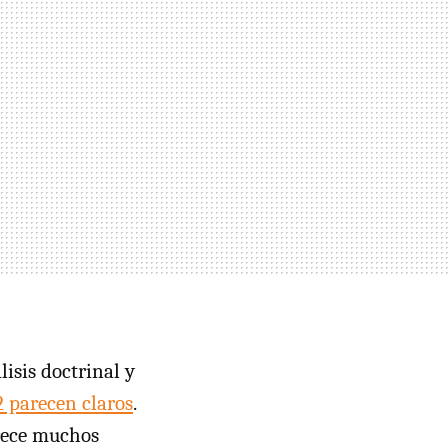
isis doctrinal y
2 parecen claros
.
frece muchos