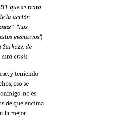
RTL
que se trata
de la acción
enes”
. “Las
tos ejecutivos”,
a Sarkozy, de
esta crisis.
uese, y teniendo
hos, eso se
conmigo, no es
ias de que encima
en la mejor