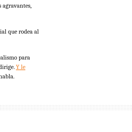
s agravantes,
ial que rodea al
icalismo para
dirige.
Y le
habla.