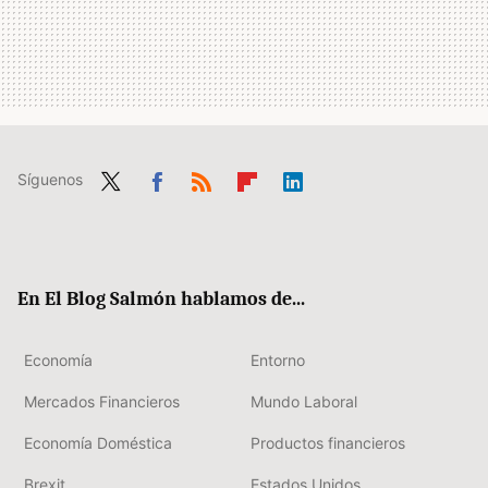
Síguenos
Twit
Fac
RSS
Flip
Link
ter
ebo
boa
edIn
ok
rd
En El Blog Salmón hablamos de...
Economía
Entorno
Mercados Financieros
Mundo Laboral
Economía Doméstica
Productos financieros
Brexit
Estados Unidos