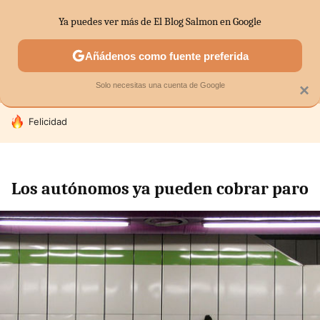
Ya puedes ver más de El Blog Salmon en Google
MENÚ
NUEVO
Añádenos como fuente preferida
SECTORES
ECONOMÍA DOMÉSTICA
MERCADOS FINANC
Solo necesitas una cuenta de Google
×
HOY SE HABLA DE
Felicidad
Los autónomos ya pueden cobrar paro