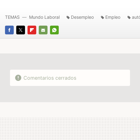
TEMAS
Mundo Laboral
Desempleo
Empleo
aut
FACEBOOK
TWITTER
FLIPBOARD
E-
WHATSAPP
MAIL
Comentarios cerrados