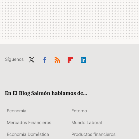
Síguenos
Twit
Fac
RSS
Flip
Link
ter
ebo
boa
edIn
ok
rd
En El Blog Salmón hablamos de...
Economía
Entorno
Mercados Financieros
Mundo Laboral
Economía Doméstica
Productos financieros