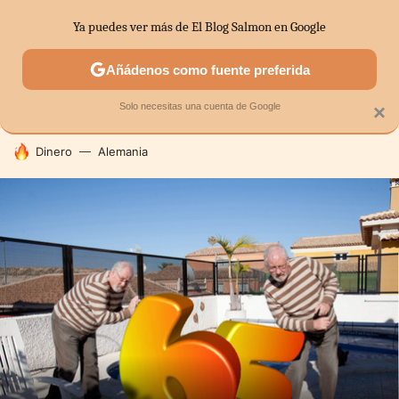
Ya puedes ver más de El Blog Salmon en Google
SECTORES
ECONOMÍA DOMÉSTICA
MERCADOS FINANC
Añádenos como fuente preferida
Solo necesitas una cuenta de Google
×
HOY SE HABLA DE
Dinero
Alemania