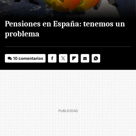
Pensiones en España: tenemos un
problema
10 comentarios
FACEBOOK
TWITTER
FLIPBOARD
E-
WHATSAPP
MAIL