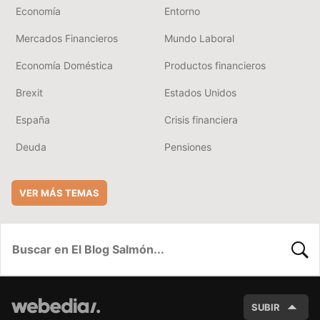
Economía
Entorno
Mercados Financieros
Mundo Laboral
Economía Doméstica
Productos financieros
Brexit
Estados Unidos
España
Crisis financiera
Deuda
Pensiones
VER MÁS TEMAS
BUSC
SUBIR