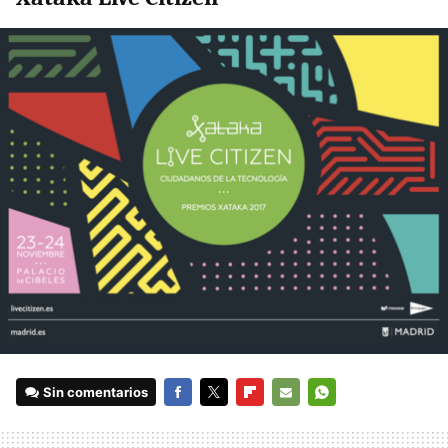
Sin comentarios
FACEBOOK
TWITTER
FLIPBOARD
E-
WHATSAPP