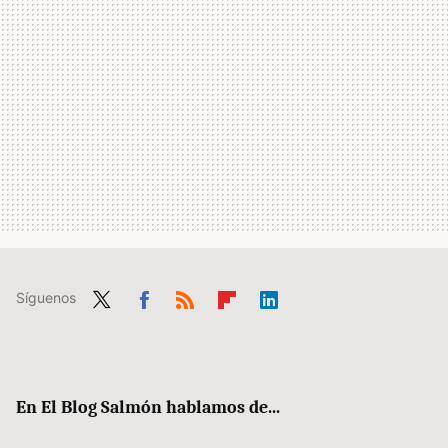
Síguenos
Twit
Fac
RSS
Flip
Link
ter
ebo
boa
edIn
ok
rd
En El Blog Salmón hablamos de...