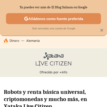
Ya puedes ver más de El Blog Salmon en Google
SECTORES
ECONOMÍA DOMÉSTICA
MERCADOS FINANC
Añádenos como fuente preferida
Solo necesitas una cuenta de Google
×
HOY SE HABLA DE
Dinero
Alemania
Ofrecido por
+info
Robots y renta básica universal,
criptomonedas y mucho más, en
Xataka Live Citizen