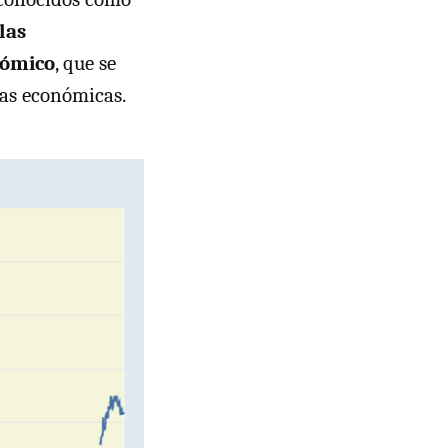
las
nómico
, que se
vas económicas.