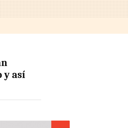
án
 y así