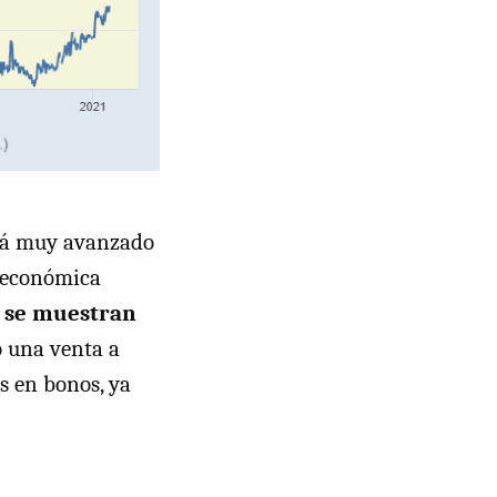
stá muy avanzado
n económica
s se muestran
o una venta a
s en bonos, ya