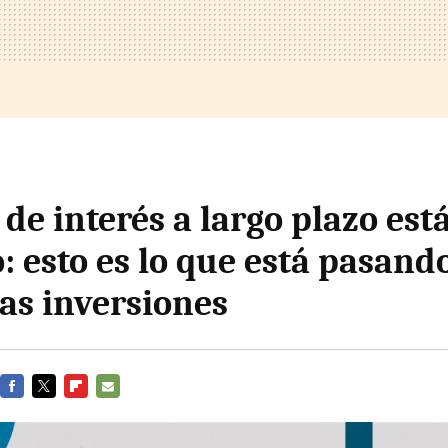
 de interés a largo plazo est
 esto es lo que está pasando
las inversiones
FACEBOOK
TWITTER
FLIPBOARD
E-
MAIL