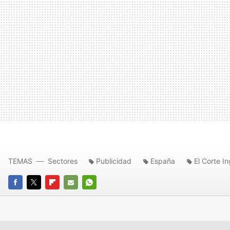
TEMAS
Sectores
Publicidad
España
El Corte In
FACEBOOK
TWITTER
FLIPBOARD
E-
WHATSAPP
MAIL