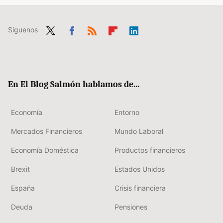
Síguenos
Twit
Fac
RSS
Flip
Link
ter
ebo
boa
edIn
ok
rd
En El Blog Salmón hablamos de...
Economía
Entorno
Mercados Financieros
Mundo Laboral
Economía Doméstica
Productos financieros
Brexit
Estados Unidos
España
Crisis financiera
Deuda
Pensiones