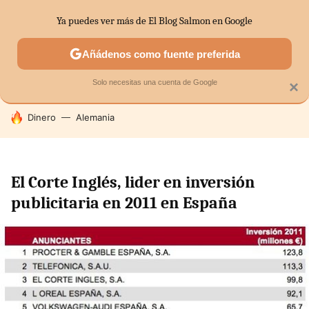
Ya puedes ver más de El Blog Salmon en Google
SECTORES
ECONOMÍA DOMÉSTICA
MERCADOS FINANC
Añádenos como fuente preferida
Solo necesitas una cuenta de Google
×
HOY SE HABLA DE
Dinero
Alemania
El Corte Inglés, lider en inversión
publicitaria en 2011 en España