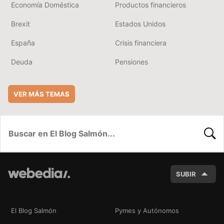
Economía Doméstica
Productos financieros
Brexit
Estados Unidos
España
Crisis financiera
Deuda
Pensiones
VER MÁS TEMAS
BUSC
SUBIR
El Blog Salmón
Pymes y Autónomos