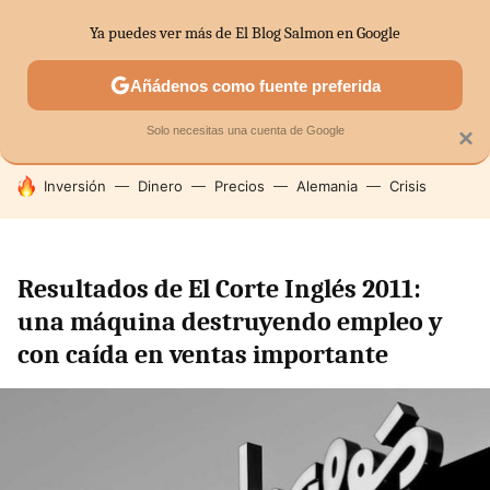
Ya puedes ver más de El Blog Salmon en Google
SECTORES
ECONOMÍA DOMÉSTICA
MERCADOS FINANC
Añádenos como fuente preferida
Solo necesitas una cuenta de Google
×
HOY SE HABLA DE
Inversión
Dinero
Precios
Alemania
Crisis
Resultados de El Corte Inglés 2011:
una máquina destruyendo empleo y
con caída en ventas importante