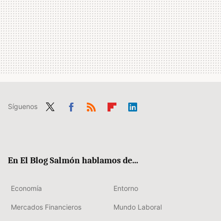
Síguenos
Twit
Fac
RSS
Flip
Link
ter
ebo
boa
edIn
ok
rd
En El Blog Salmón hablamos de...
Economía
Entorno
Mercados Financieros
Mundo Laboral