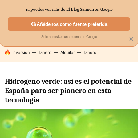
Ya puedes ver más de El Blog Salmon en Google
SECTORES
ECONOMÍA DOMÉSTICA
MERCADOS FINANC
Añádenos como fuente preferida
Solo necesitas una cuenta de Google
×
HOY SE HABLA DE
Inversión
Dinero
Alquiler
Dinero
Hidrógeno verde: así es el potencial de
España para ser pionero en esta
tecnología