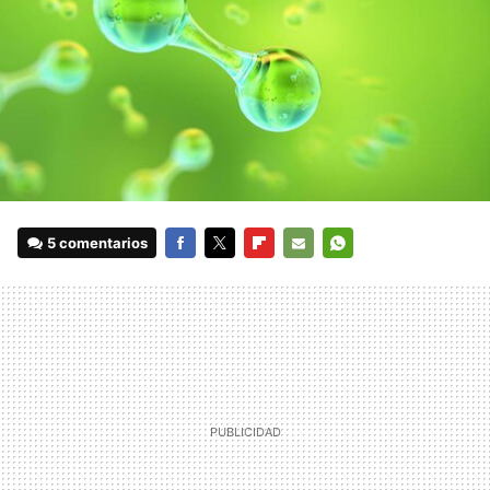
5 comentarios
FACEBOOK
TWITTER
FLIPBOARD
E-
WHATSAPP
MAIL