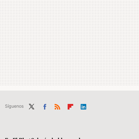
Síguenos
Twit
Fac
RSS
Flip
Link
ter
ebo
boa
edIn
ok
rd