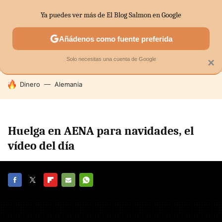
Ya puedes ver más de El Blog Salmon en Google
MENÚ
NUEVO
Añádenos como fuente preferida
SECTORES
ECONOMÍA DOMÉSTICA
MERCADOS FINANC
Solo necesitas una cuenta de Google
×
HOY SE HABLA DE
Dinero
Alemania
Huelga en AENA para navidades, el
vídeo del día
FACEBOOK
TWITTER
FLIPBOARD
E-
WHATSAPP
MAIL