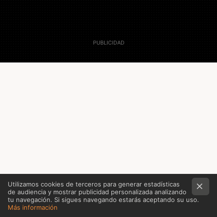
2 Diciembre 2010
Remo
Utilizamos cookies de terceros para generar estadísticas
de audiencia y mostrar publicidad personalizada analizando
tu navegación. Si sigues navegando estarás aceptando su uso.
Más información