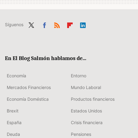
Síguenos
Twit
Fac
RSS
Flip
Link
ter
ebo
boa
edIn
ok
rd
En El Blog Salmón hablamos de...
Economía
Entorno
Mercados Financieros
Mundo Laboral
Economía Doméstica
Productos financieros
Brexit
Estados Unidos
España
Crisis financiera
Deuda
Pensiones