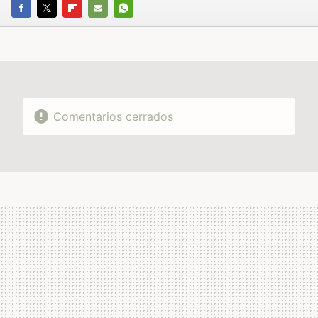
FACEBOOK
TWITTER
FLIPBOARD
E-
WHATSAPP
MAIL
Comentarios cerrados