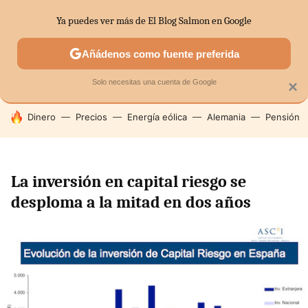
Ya puedes ver más de El Blog Salmon en Google
SECTORES
ECONOMÍA DOMÉSTICA
MERCADOS FINANC
Añádenos como fuente preferida
Solo necesitas una cuenta de Google
×
HOY SE HABLA DE
Dinero
Precios
Energía eólica
Alemania
Pensión
La inversión en capital riesgo se
desploma a la mitad en dos años