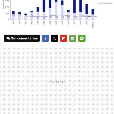
Sin comentarios
FACEBOOK
TWITTER
FLIPBOARD
E-
WHATSAPP
MAIL