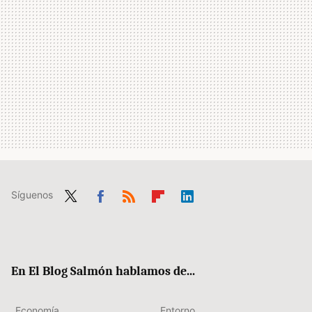
Síguenos
Twit
Fac
RSS
Flip
Link
ter
ebo
boa
edIn
ok
rd
En El Blog Salmón hablamos de...
Economía
Entorno