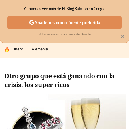
Ya puedes ver más de El Blog Salmon en Google
SECTORES
ECONOMÍA DOMÉSTICA
MERCADOS FINANC
Añádenos como fuente preferida
Solo necesitas una cuenta de Google
×
HOY SE HABLA DE
Dinero
Alemania
Otro grupo que está ganando con la
crisis, los super ricos