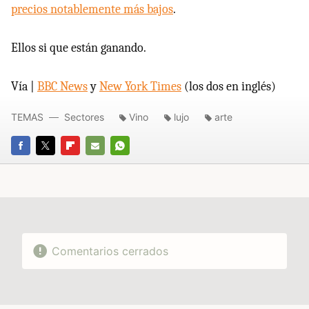
precios notablemente más bajos
.
Ellos si que están ganando.
Vía |
BBC News
y
New York Times
(los dos en inglés)
TEMAS
Sectores
Vino
lujo
arte
FACEBOOK
TWITTER
FLIPBOARD
E-
WHATSAPP
MAIL
Comentarios cerrados