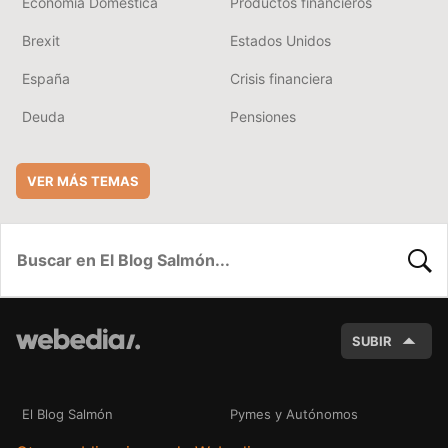
Economía Doméstica
Productos financieros
Brexit
Estados Unidos
España
Crisis financiera
Deuda
Pensiones
VER MÁS TEMAS
BUSC
SUBIR
El Blog Salmón
Pymes y Autónomos