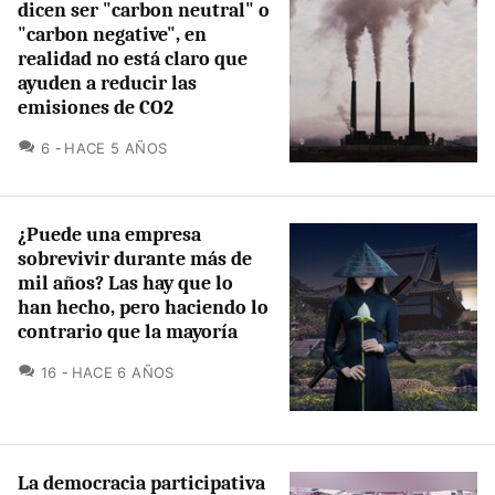
dicen ser "carbon neutral" o
"carbon negative", en
realidad no está claro que
ayuden a reducir las
emisiones de CO2
COMENTARIOS
6
HACE 5 AÑOS
¿Puede una empresa
sobrevivir durante más de
mil años? Las hay que lo
han hecho, pero haciendo lo
contrario que la mayoría
COMENTARIOS
16
HACE 6 AÑOS
La democracia participativa