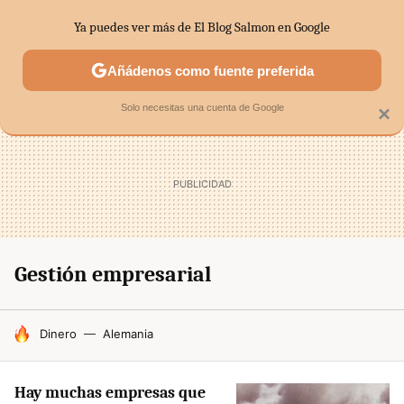
Ya puedes ver más de El Blog Salmon en Google
SECTORES
ECONOMÍA DOMÉSTICA
MERCADOS FINANC
Añádenos como fuente preferida
Solo necesitas una cuenta de Google
×
Gestión empresarial
HOY SE HABLA DE
Dinero
Alemania
Hay muchas empresas que