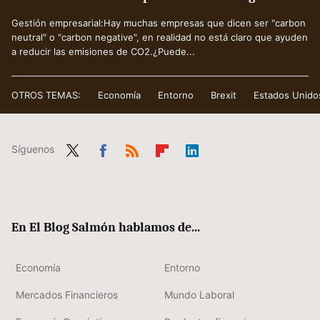
Gestión empresarial:Hay muchas empresas que dicen ser "carbon
neutral" o "carbon negative", en realidad no está claro que ayuden
a reducir las emisiones de CO2.¿Puede...
OTROS TEMAS:
Economía
Entorno
Brexit
Estados Unido
Síguenos
Twit
Fac
RSS
Flip
Link
ter
ebo
boa
edIn
ok
rd
En El Blog Salmón hablamos de...
Economía
Entorno
Mercados Financieros
Mundo Laboral