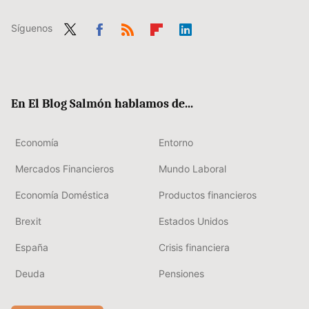
Síguenos
Twit
Fac
RSS
Flip
Link
ter
ebo
boa
edIn
ok
rd
En El Blog Salmón hablamos de...
Economía
Entorno
Mercados Financieros
Mundo Laboral
Economía Doméstica
Productos financieros
Brexit
Estados Unidos
España
Crisis financiera
Deuda
Pensiones