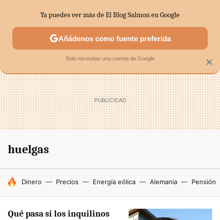
Ya puedes ver más de El Blog Salmon en Google
SECTORES
ECONOMÍA DOMÉSTICA
MERCADOS FINANC
Añádenos como fuente preferida
Solo necesitas una cuenta de Google
×
huelgas
HOY SE HABLA DE
Dinero
Precios
Energía eólica
Alemania
Pensión
Qué pasa si los inquilinos