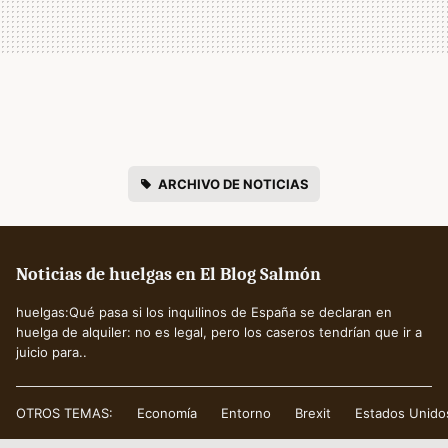
ARCHIVO DE NOTICIAS
Noticias de huelgas en El Blog Salmón
huelgas:Qué pasa si los inquilinos de España se declaran en
huelga de alquiler: no es legal, pero los caseros tendrían que ir a
juicio para..
OTROS TEMAS:
Economía
Entorno
Brexit
Estados Unido