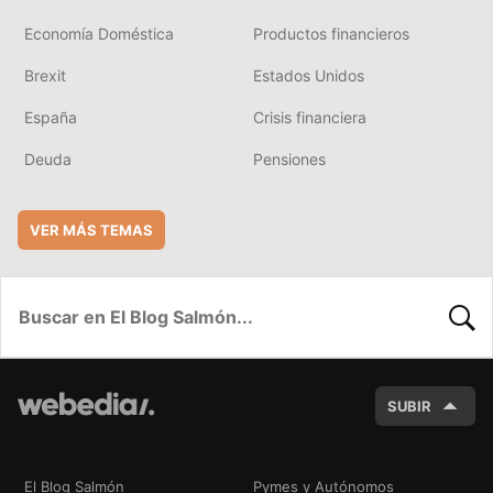
Economía Doméstica
Productos financieros
Brexit
Estados Unidos
España
Crisis financiera
Deuda
Pensiones
VER MÁS TEMAS
BUSC
SUBIR
El Blog Salmón
Pymes y Autónomos