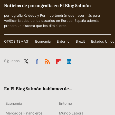
Noticias de pornografía en El Blog Salmón
pornografía:Xvideos y Pornhub tendrán que hacer más para
verificar la edad de los usuarios en Europa. España además
prepara un sistema que les dirá si eres..
OTROS TEMAS:
Economía
Entorno
Brexit
Estados Unido
Síguenos
Twit
Fac
RSS
Flip
Link
ter
ebo
boa
edIn
ok
rd
En El Blog Salmón hablamos de...
Economía
Entorno
Mercados Financieros
Mundo Laboral