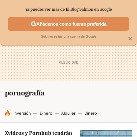
Ya puedes ver más de El Blog Salmon en Google
SECTORES
ECONOMÍA DOMÉSTICA
MERCADOS FINANC
Añádenos como fuente preferida
Solo necesitas una cuenta de Google
×
pornografía
HOY SE HABLA DE
Inversión
Dinero
Alquiler
Dinero
Xvideos y Pornhub tendrán