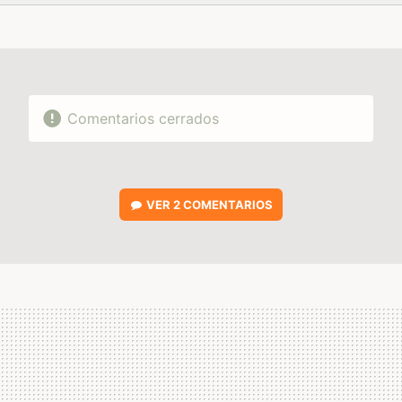
FACEBOOK
TWITTER
FLIPBOARD
E-
WHATSAPP
MAIL
Comentarios cerrados
VER
2 COMENTARIOS