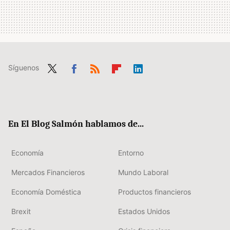
Síguenos
Twit
Fac
RSS
Flip
Link
ter
ebo
boa
edIn
ok
rd
En El Blog Salmón hablamos de...
Economía
Entorno
Mercados Financieros
Mundo Laboral
Economía Doméstica
Productos financieros
Brexit
Estados Unidos