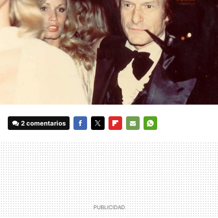
2 comentarios
FACEBOOK
TWITTER
FLIPBOARD
E-
WHATSAPP
MAIL