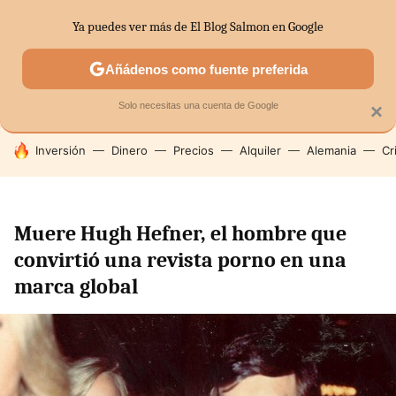
Ya puedes ver más de El Blog Salmon en Google
SECTORES
ECONOMÍA DOMÉSTICA
MERCADOS FINANC
Añádenos como fuente preferida
Solo necesitas una cuenta de Google
×
HOY SE HABLA DE
Inversión
Dinero
Precios
Alquiler
Alemania
Cr
Muere Hugh Hefner, el hombre que
convirtió una revista porno en una
marca global