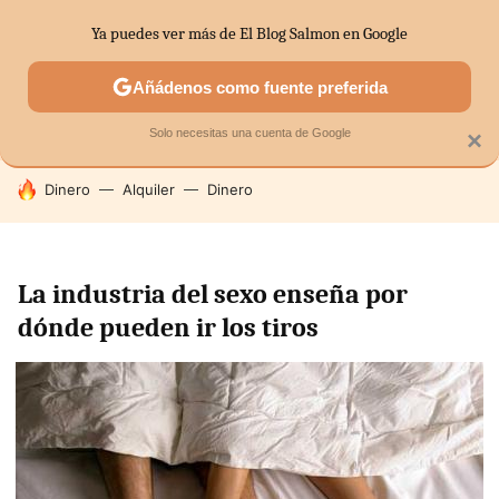
Ya puedes ver más de El Blog Salmon en Google
SECTORES
ECONOMÍA DOMÉSTICA
MERCADOS FINANC
Añádenos como fuente preferida
Solo necesitas una cuenta de Google
×
HOY SE HABLA DE
Dinero
Alquiler
Dinero
La industria del sexo enseña por
dónde pueden ir los tiros