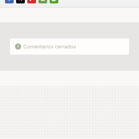
FACEBOOK
TWITTER
FLIPBOARD
E-
WHATSAPP
MAIL
Comentarios cerrados