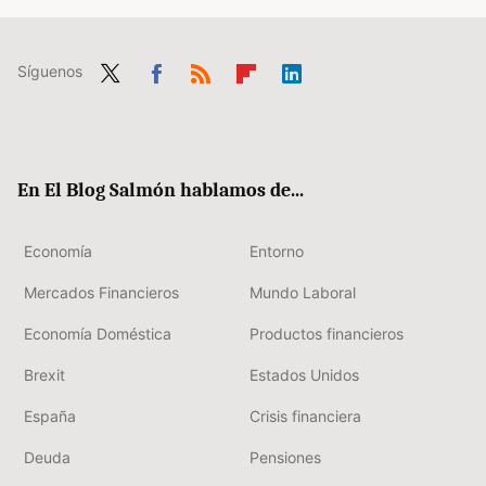
Síguenos
Twit
Fac
RSS
Flip
Link
ter
ebo
boa
edIn
ok
rd
En El Blog Salmón hablamos de...
Economía
Entorno
Mercados Financieros
Mundo Laboral
Economía Doméstica
Productos financieros
Brexit
Estados Unidos
España
Crisis financiera
Deuda
Pensiones