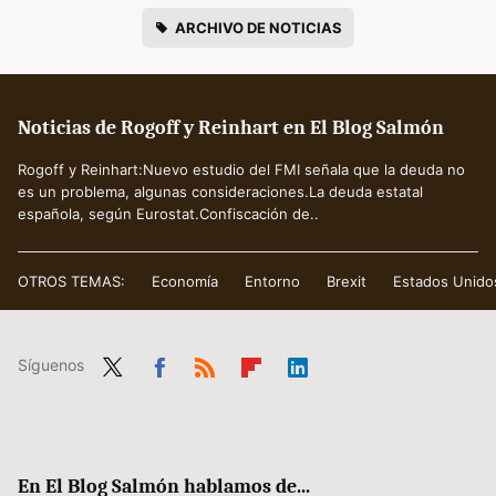
ARCHIVO DE NOTICIAS
Noticias de Rogoff y Reinhart en El Blog Salmón
Rogoff y Reinhart:Nuevo estudio del FMI señala que la deuda no
es un problema, algunas consideraciones.La deuda estatal
española, según Eurostat.Confiscación de..
OTROS TEMAS:
Economía
Entorno
Brexit
Estados Unido
Síguenos
Twit
Fac
RSS
Flip
Link
ter
ebo
boa
edIn
ok
rd
En El Blog Salmón hablamos de...