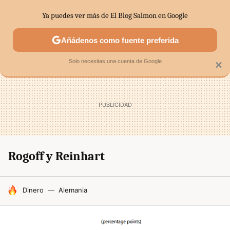
Ya puedes ver más de El Blog Salmon en Google
SECTORES
ECONOMÍA DOMÉSTICA
MERCADOS FINANC
Añádenos como fuente preferida
Solo necesitas una cuenta de Google
×
Rogoff y Reinhart
HOY SE HABLA DE
Dinero
Alemania