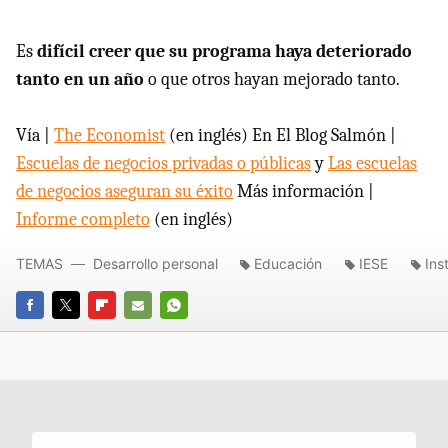
Es
difícil creer que su programa haya deteriorado
tanto en un año
o que otros hayan mejorado tanto.
Vía |
The Economist
(en inglés) En El Blog Salmón |
Escuelas de negocios privadas o públicas
y
Las escuelas
de negocios aseguran su éxito
Más información |
Informe completo
(en inglés)
TEMAS
Desarrollo personal
Educación
IESE
Ins
FACEBOOK
TWITTER
FLIPBOARD
E-
WHATSAPP
MAIL