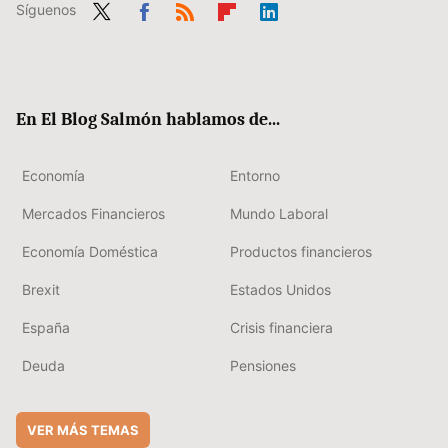
Síguenos
Twit
Fac
RSS
Flip
Link
ter
ebo
boa
edIn
ok
rd
En El Blog Salmón hablamos de...
Economía
Entorno
Mercados Financieros
Mundo Laboral
Economía Doméstica
Productos financieros
Brexit
Estados Unidos
España
Crisis financiera
Deuda
Pensiones
VER MÁS TEMAS