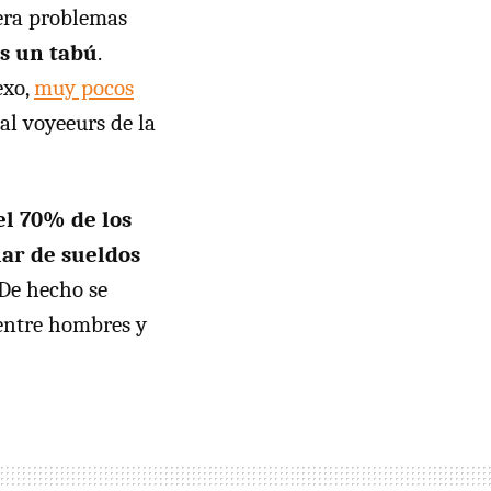
era problemas
es un tabú
.
exo,
muy pocos
al voyeeurs de la
el 70% de los
ar de sueldos
 De hecho se
 entre hombres y