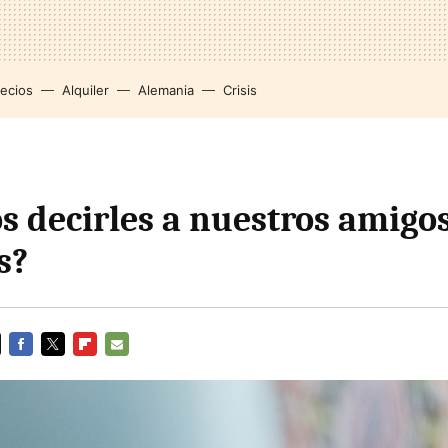
recios
Alquiler
Alemania
Crisis
 decirles a nuestros amigo
s?
FACEBOOK
TWITTER
FLIPBOARD
E-
MAIL