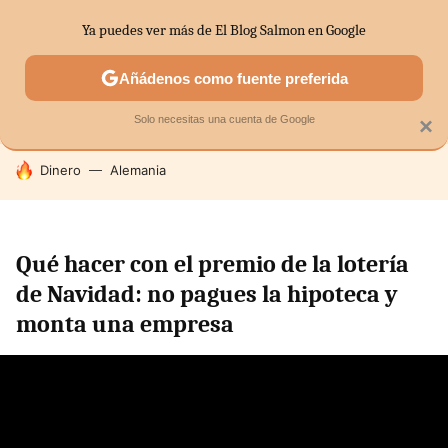
Ya puedes ver más de El Blog Salmon en Google
SECTORES
ECONOMÍA DOMÉSTICA
MERCADOS FINANC
Añádenos como fuente preferida
Solo necesitas una cuenta de Google
×
HOY SE HABLA DE
Dinero
Alemania
Qué hacer con el premio de la lotería
de Navidad: no pagues la hipoteca y
monta una empresa