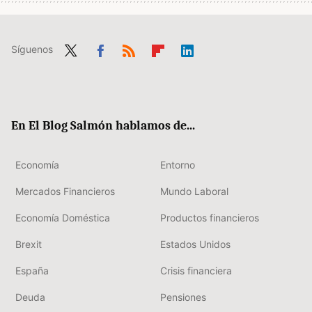
Síguenos
Twit
Fac
RSS
Flip
Link
ter
ebo
boa
edIn
ok
rd
En El Blog Salmón hablamos de...
Economía
Entorno
Mercados Financieros
Mundo Laboral
Economía Doméstica
Productos financieros
Brexit
Estados Unidos
España
Crisis financiera
Deuda
Pensiones