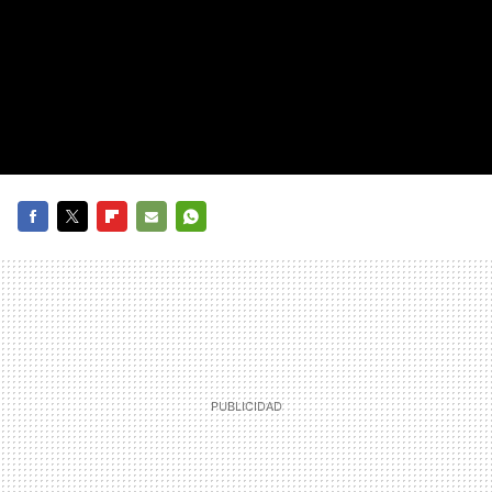
FACEBOOK
TWITTER
FLIPBOARD
E-
WHATSAPP
MAIL