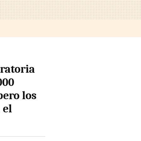
ratoria
000
pero los
 el