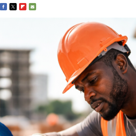
FACEBOOK
TWITTER
FLIPBOARD
E-
MAIL