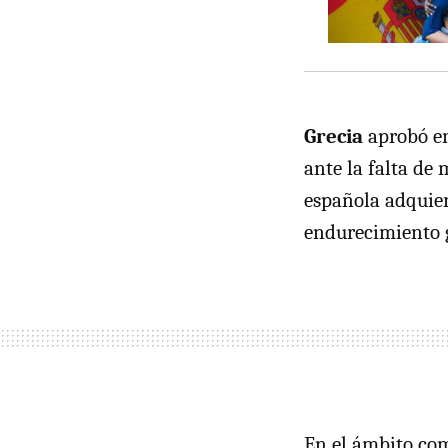
Grecia
aprobó en
ante la falta de 
española adquier
endurecimiento g
En el ámbito co