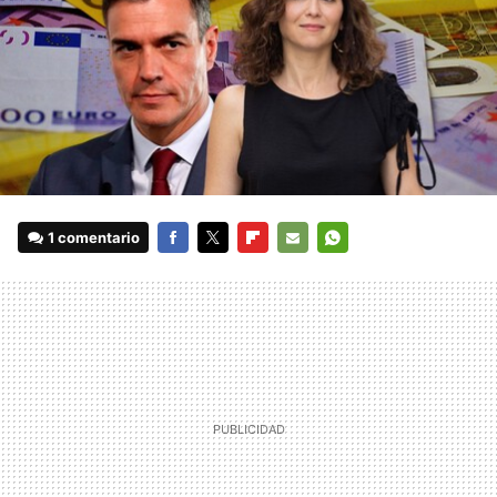
1 comentario
FACEBOOK
TWITTER
FLIPBOARD
E-
WHATSAPP
MAIL