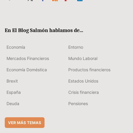
Twit
Fac
RSS
Flip
Link
ter
ebo
boa
edIn
ok
rd
En El Blog Salmón hablamos de...
Economía
Entorno
Mercados Financieros
Mundo Laboral
Economía Doméstica
Productos financieros
Brexit
Estados Unidos
España
Crisis financiera
Deuda
Pensiones
VER MÁS TEMAS