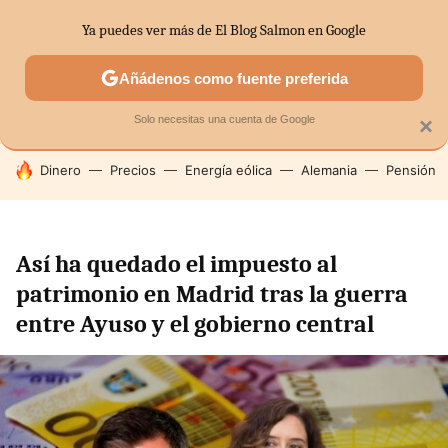
Ya puedes ver más de El Blog Salmon en Google
SECTORES
ECONOMÍA DOMÉSTICA
MERCADOS FINANC
Añádenos como fuente preferida
Solo necesitas una cuenta de Google
×
HOY SE HABLA DE
Dinero
Precios
Energía eólica
Alemania
Pensión
Así ha quedado el impuesto al
patrimonio en Madrid tras la guerra
entre Ayuso y el gobierno central