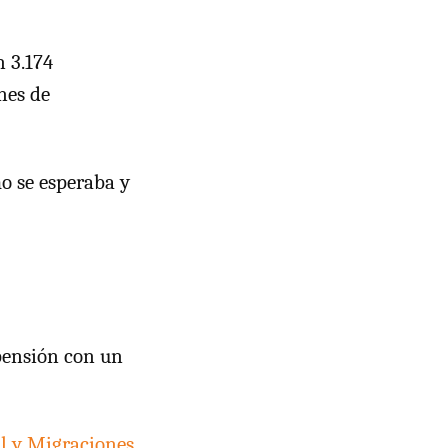
n 3.174
nes de
o se esperaba y
 pensión con un
al y Migraciones