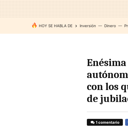
HOY SE HABLA DE
Inversión
Dinero
P
Enésima 
autónomo
con los 
de jubil
1 comentario