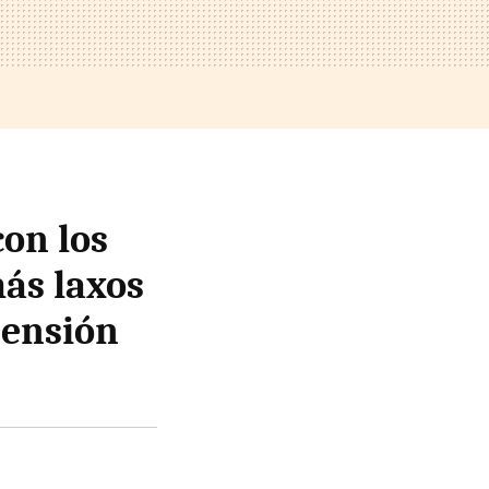
con los
ás laxos
pensión