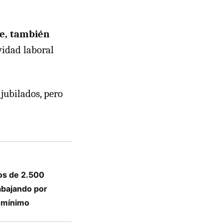
le, también
vidad laboral
jubilados, pero
os de 2.500
abajando por
o mínimo