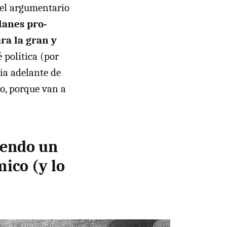
 del argumentario
alanes pro-
ra la gran y
é política (por
ia adelante de
o, porque van a
iendo un
mico (y lo