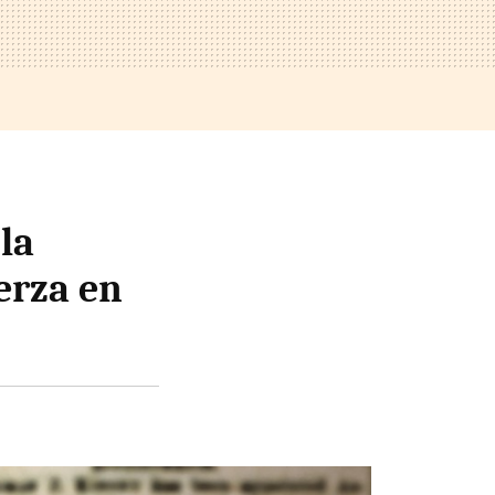
 la
erza en