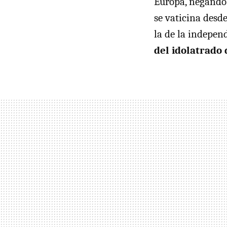
Europa, negando 
se vaticina desd
la de la indepen
del idolatrado 