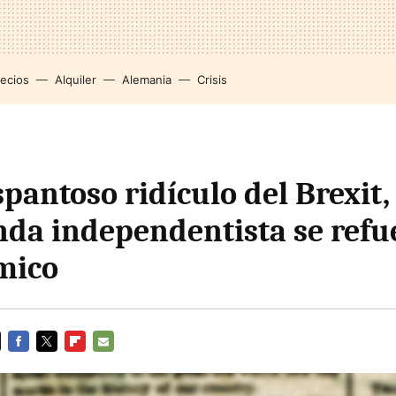
recios
Alquiler
Alemania
Crisis
spantoso ridículo del Brexit,
da independentista se refu
mico
FACEBOOK
TWITTER
FLIPBOARD
E-
MAIL