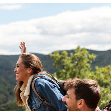
FACEBOOK
TWITTER
FLIPBOARD
E-
MAIL