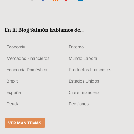
Twit
Fac
RSS
Flip
Link
ter
ebo
boa
edIn
ok
rd
En El Blog Salmón hablamos de...
Economía
Entorno
Mercados Financieros
Mundo Laboral
Economía Doméstica
Productos financieros
Brexit
Estados Unidos
España
Crisis financiera
Deuda
Pensiones
VER MÁS TEMAS