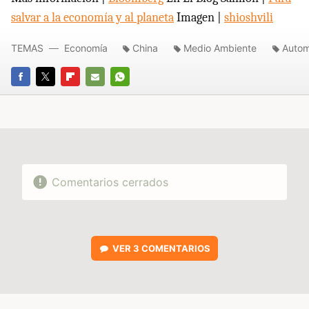
salvar a la economía y al planeta
Imagen |
shioshvili
TEMAS
Economía
China
Medio Ambiente
Autom
FACEBOOK
TWITTER
FLIPBOARD
E-
WHATSAPP
MAIL
Comentarios cerrados
VER
3 COMENTARIOS