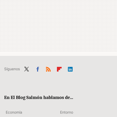
Síguenos
Twit
Fac
RSS
Flip
Link
ter
ebo
boa
edIn
ok
rd
En El Blog Salmón hablamos de...
Economía
Entorno