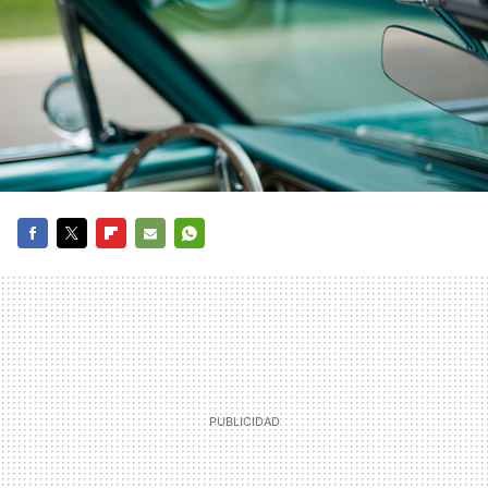
FACEBOOK
TWITTER
FLIPBOARD
E-
WHATSAPP
MAIL