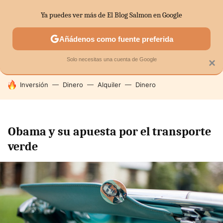
Ya puedes ver más de El Blog Salmon en Google
SECTORES
ECONOMÍA DOMÉSTICA
MERCADOS FINANC
Añádenos como fuente preferida
Solo necesitas una cuenta de Google
×
HOY SE HABLA DE
Inversión
Dinero
Alquiler
Dinero
Obama y su apuesta por el transporte
verde