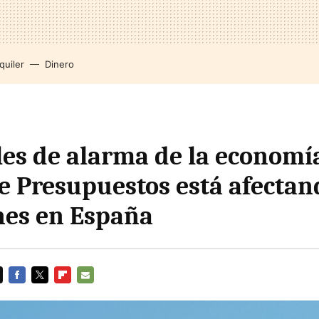
quiler
Dinero
les de alarma de la economí
de Presupuestos está afectan
nes en España
FACEBOOK
TWITTER
FLIPBOARD
E-
MAIL