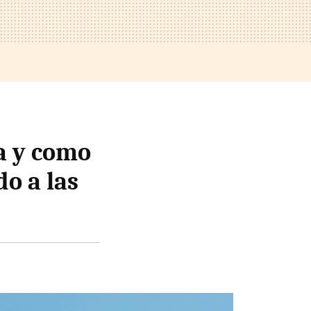
a y como
do a las