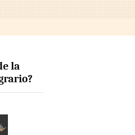
de la
grario?