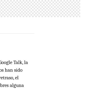
oogle Talk, la
os han sido
etraso, el
ubres alguna