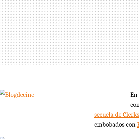
En
co
secuela de Clerk
embobados con