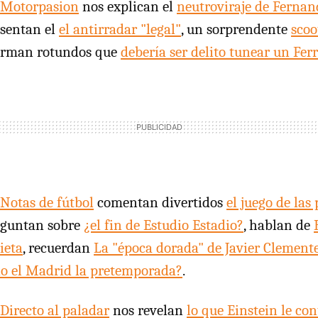
Motorpasion
nos explican el
neutroviraje de Ferna
sentan el
el antirradar "legal"
, un sorprendente
scoo
irman rotundos que
debería ser delito tunear un Ferr
Notas de fútbol
comentan divertidos
el juego de las
eguntan sobre
¿el fin de Estudio Estadio?
, hablan de
ieta
, recuerdan
La "época dorada" de Javier Clement
do el Madrid la pretemporada?
.
Directo al paladar
nos revelan
lo que Einstein le con