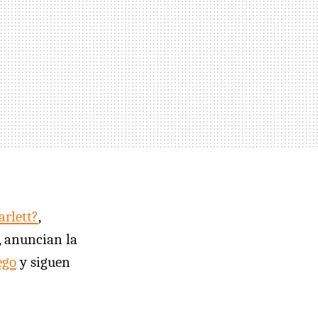
arlett?
,
, anuncian la
ego
y siguen