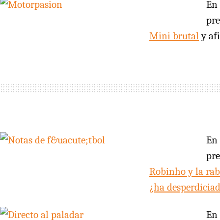
En
pre
Mini brutal
y af
En
pr
Robinho y la rab
¿ha desperdicia
En