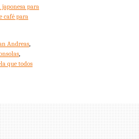
 japonesa para
e café para
San Andreas
,
onsolas
,
ela que todos