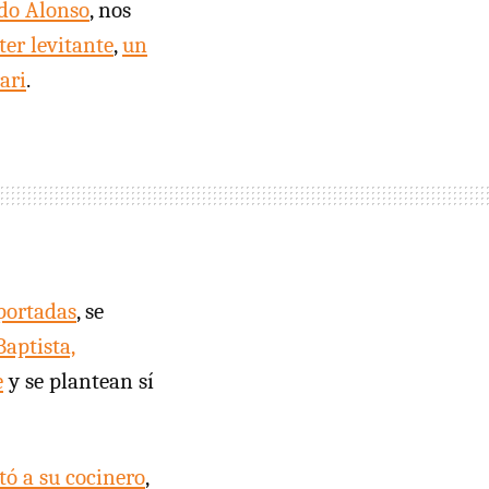
ndo Alonso
, nos
ter levitante
,
un
ari
.
 portadas
, se
Baptista,
e
y se plantean sí
tó a su cocinero
,