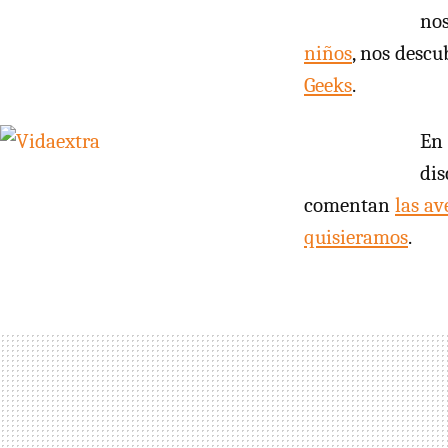
no
niños
, nos desc
Geeks
.
En
dis
comentan
las av
quisieramos
.