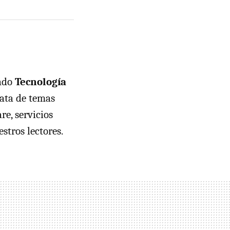
mado
Tecnología
rata de temas
e, servicios
stros lectores.