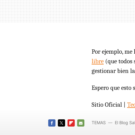
Por ejemplo, me
libre
(que todos 
gestionar bien l
Espero que esto s
Sitio Oficial |
Te
TEMAS
El Blog S
FACEBOOK
TWITTER
FLIPBOARD
E-