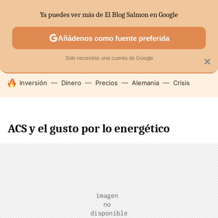
Ya puedes ver más de El Blog Salmon en Google
SECTORES
ECONOMÍA DOMÉSTICA
MERCADOS FINANC
Añádenos como fuente preferida
Solo necesitas una cuenta de Google
×
HOY SE HABLA DE
Inversión
Dinero
Precios
Alemania
Crisis
ACS y el gusto por lo energético