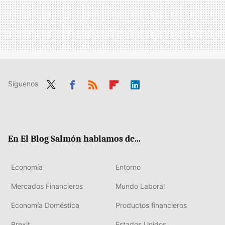
Síguenos
Twit
Fac
RSS
Flip
Link
ter
ebo
boa
edIn
ok
rd
En El Blog Salmón hablamos de...
Economía
Entorno
Mercados Financieros
Mundo Laboral
Economía Doméstica
Productos financieros
Brexit
Estados Unidos