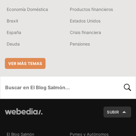
Economía Doméstica
Productos financieros
Brexit
Estados Unidos
España
Crisis financiera
Deuda
Pensiones
VER MÁS TEMAS
BUSC
SUBIR
El Blog Salmón
Pymes y Autónomos