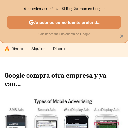
Ya puedes ver más de El Blog Salmon en Google
SECTORES
ECONOMÍA DOMÉSTICA
MERCADOS FINANC
Añádenos como fuente preferida
Solo necesitas una cuenta de Google
×
HOY SE HABLA DE
Dinero
Alquiler
Dinero
Google compra otra empresa y ya
van...