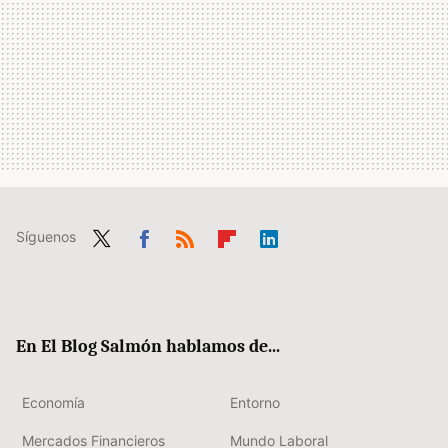
Síguenos
Twit
Fac
RSS
Flip
Link
ter
ebo
boa
edIn
ok
rd
En El Blog Salmón hablamos de...
Economía
Entorno
Mercados Financieros
Mundo Laboral