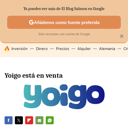
Ya puedes ver más de El Blog Salmon en Google
SECTORES
ECONOMÍA DOMÉSTICA
MERCADOS FINANC
Añádenos como fuente preferida
Solo necesitas una cuenta de Google
×
HOY SE HABLA DE
Inversión
Dinero
Precios
Alquiler
Alemania
Cr
Yoigo está en venta