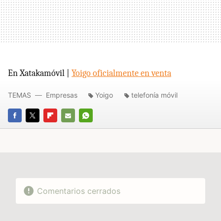
En Xatakamóvil |
Yoigo oficialmente en venta
TEMAS
Empresas
Yoigo
telefonía móvil
FACEBOOK
TWITTER
FLIPBOARD
E-
WHATSAPP
MAIL
Comentarios cerrados