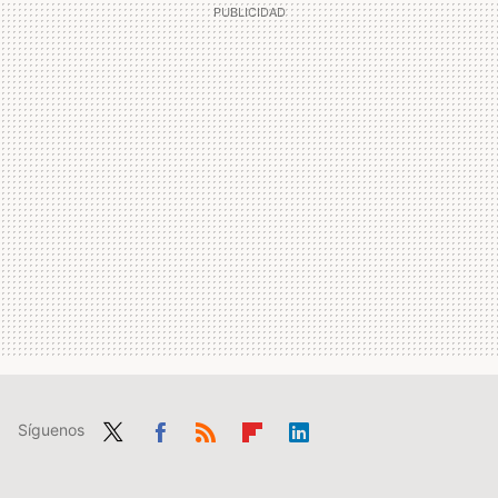
Síguenos
Twit
Fac
RSS
Flip
Link